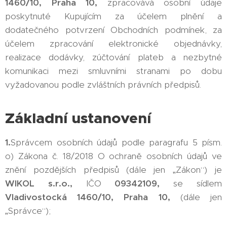
1460/10, Praha 10,
zpracovává osobní údaje
poskytnuté Kupujícím za účelem plnění a
dodatečného potvrzení Obchodních podmínek, za
účelem zpracování elektronické objednávky,
realizace dodávky, zúčtování plateb a nezbytné
komunikaci mezi smluvními stranami po dobu
vyžadovanou podle zvláštních právních předpisů.
Základní ustanovení
1.
Správcem osobních údajů podle paragrafu 5 písm.
o) Zákona č. 18/2018 O ochraně osobních údajů ve
znění pozdějších předpisů (dále jen „Zákon“) je
WIKOL s.r.o.,
IČO
09342109,
se sídlem
Vladivostocká 1460/10, Praha 10,
(dále jen
„Správce“);