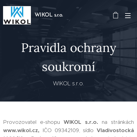
WIKOL s.r.o.
Pravidla ochrany
soukromí
WIKOL s.r.o.
Provozovatel e-shopu
WIKOL s.r.o.
na stránkách
www.wikol.cz,
IČO 09342109, sídlo
Vladivostocká